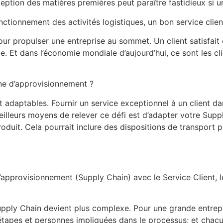
ception des matières
premières peut paraître fastidieux si u
onctionnement des activités
logistiques, un bon service clie
 pour propulser une
entreprise au sommet. Un client satisfait
ce. Et dans
l’économie mondiale d’aujourd’hui, ce sont les cli
îne d’approvisionnement ?
t adaptables. Fournir un
service exceptionnel à un client
meilleurs moyens de
relever ce défi est d’adapter votre Sup
roduit. Cela
pourrait inclure des dispositions de transport 
 d’approvisionnement
(Supply Chain) avec le Service Client,
Supply Chain devient plus
complexe. Pour une grande entrep
s étapes et personnes
impliquées dans le processus; et chac